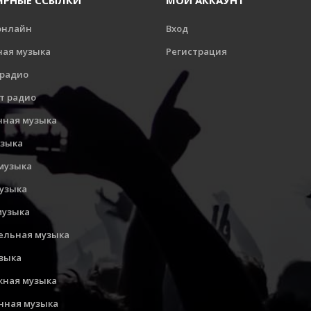
ЯРНЫЕ ССЫЛКИ
МОЙ АККАУНТ
онлайн
Вход
ная музыка
Регистрация
 радио
т радио
нная музыка
узыка
музыка
музыка
музыка
ельная музыка
узыка
ная музыка
нная музыка