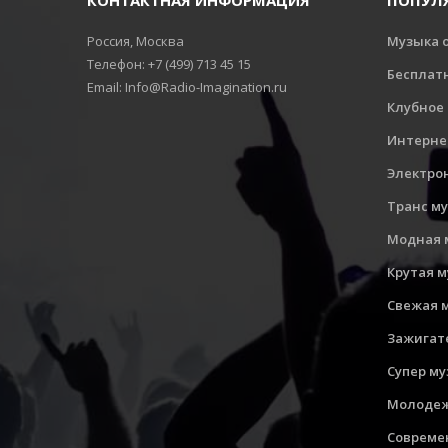
КОНТАКТНАЯ ИНФОРМАЦИЯ
ПОПУЛ
Россия, Москва
Музыка 
Телефон: +7 (499) 713 45 15
Бесплат
Email: Info@Radio-Imagination.ru
Клубное
Интерне
Электро
Транс м
Модная 
Крутая 
Свежая 
Зажигат
Супер м
Молодеж
Совреме