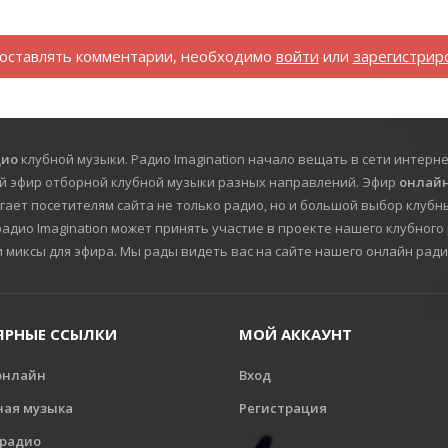
оставлять комментарии, необходимо
войти
или
зарегистрир
дио
клубной музыки. Радио Imagination начало вещать в сети интерне
й эфир отборной клубной музыки разных направлений. Эфир
онлайн
гает посетителям сайта не только радио, но и большой выбор клубны
дио Imagination может принять участие в проекте нашего клубного 
и миксы для эфира. Мы рады видеть вас на сайте нашего онлайн ради
ЯРНЫЕ ССЫЛКИ
МОЙ АККАУНТ
онлайн
Вход
ная музыка
Регистрация
 радио