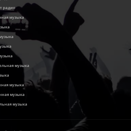
т радио
нная музыка
узыка
музыка
музыка
музыка
ельная музыка
узыка
ная музыка
нная музыка
льная музыка