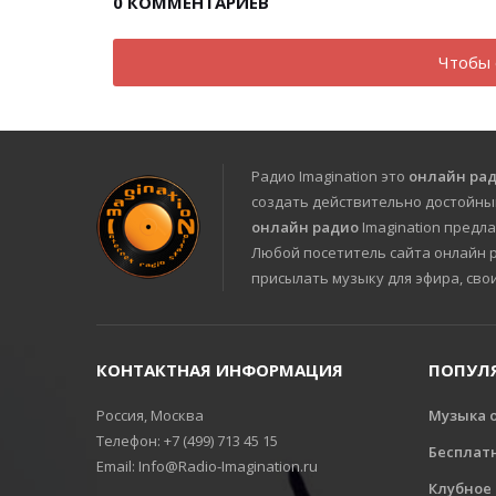
0
КОММЕНТАРИЕВ
Чтобы 
Радио Imagination это
онлайн ра
создать действительно достойны
онлайн радио
Imagination предла
Любой посетитель сайта онлайн ра
присылать музыку для эфира, сво
КОНТАКТНАЯ ИНФОРМАЦИЯ
ПОПУЛ
Россия, Москва
Музыка 
Телефон: +7 (499) 713 45 15
Бесплат
Email: Info@Radio-Imagination.ru
Клубное