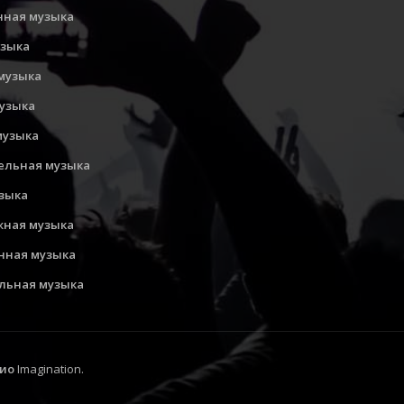
нная музыка
узыка
музыка
музыка
музыка
ельная музыка
узыка
ная музыка
нная музыка
льная музыка
ио
Imagination.