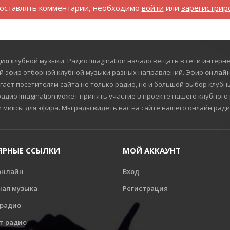
оставлять комментарии, необходимо
войти
или
зарегистрир
дио
клубной музыки. Радио Imagination начало вещать в сети интерне
й эфир отборной клубной музыки разных направлений. Эфир
онлайн
гает посетителям сайта не только радио, но и большой выбор клубны
дио Imagination может принять участие в проекте нашего клубного 
и миксы для эфира. Мы рады видеть вас на сайте нашего онлайн ради
ЯРНЫЕ ССЫЛКИ
МОЙ АККАУНТ
онлайн
Вход
ная музыка
Регистрация
 радио
т радио