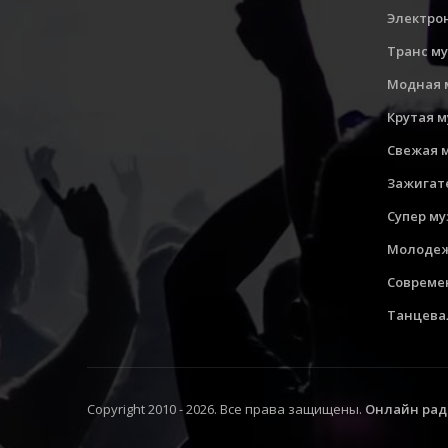
Электро
Транс м
Модная 
Крутая 
Свежая 
Зажигат
Супер м
Молодеж
Совреме
Танцева
Copyright 2010 - 2026. Все права защищены.
Онлайн рад