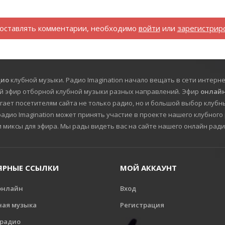
оставлять комментарии, необходимо
войти
или
зарегистрир
дио
клубной музыки. Радио Imagination начало вещать в сети интерне
й эфир отборной клубной музыки разных направлений. Эфир
онлайн
гает посетителям сайта не только радио, но и большой выбор клубны
дио Imagination может принять участие в проекте нашего клубного 
и миксы для эфира. Мы рады видеть вас на сайте нашего онлайн ради
ЯРНЫЕ ССЫЛКИ
МОЙ АККАУНТ
онлайн
Вход
ная музыка
Регистрация
 радио