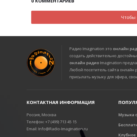
0
КОММЕНТАРИЕВ
Чтобы 
Радио Imagination это
онлайн ра
создать действительно достойны
онлайн радио
Imagination предла
Любой посетитель сайта онлайн ра
присылать музыку для эфира, сво
КОНТАКТНАЯ ИНФОРМАЦИЯ
ПОПУЛ
Россия, Москва
Музыка 
Телефон: +7 (499) 713 45 15
Бесплат
Email: Info@Radio-Imagination.ru
Клубное