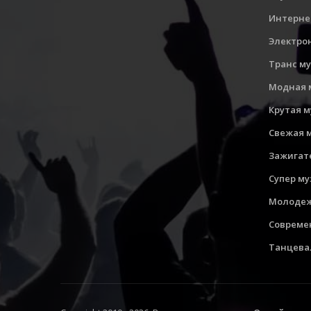
Интерне
Электро
Транс м
Модная 
Крутая 
Свежая 
Зажигат
Супер м
Молодеж
Совреме
Танцева