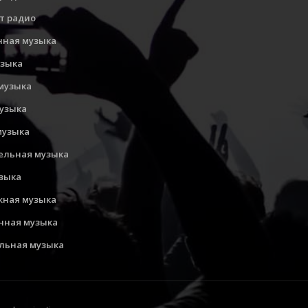
т радио
нная музыка
узыка
музыка
музыка
музыка
ельная музыка
узыка
ная музыка
нная музыка
льная музыка