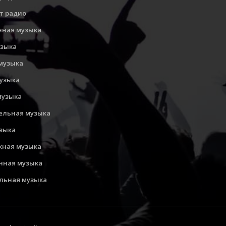
т радио
нная музыка
узыка
музыка
музыка
музыка
ельная музыка
узыка
ная музыка
нная музыка
льная музыка