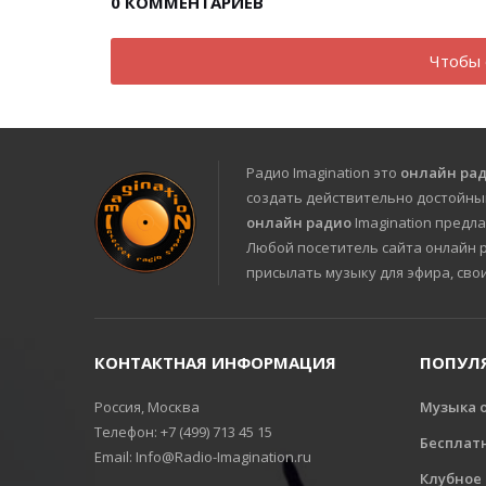
0
КОММЕНТАРИЕВ
Чтобы 
Радио Imagination это
онлайн ра
создать действительно достойны
онлайн радио
Imagination предла
Любой посетитель сайта онлайн ра
присылать музыку для эфира, сво
КОНТАКТНАЯ ИНФОРМАЦИЯ
ПОПУЛ
Россия, Москва
Музыка 
Телефон: +7 (499) 713 45 15
Бесплат
Email: Info@Radio-Imagination.ru
Клубное