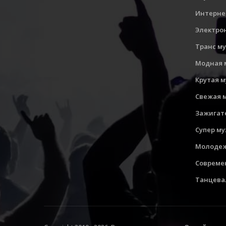
Интерне
Электро
Транс м
Модная 
Крутая 
Свежая 
Зажигат
Супер м
Молодеж
Совреме
Танцева