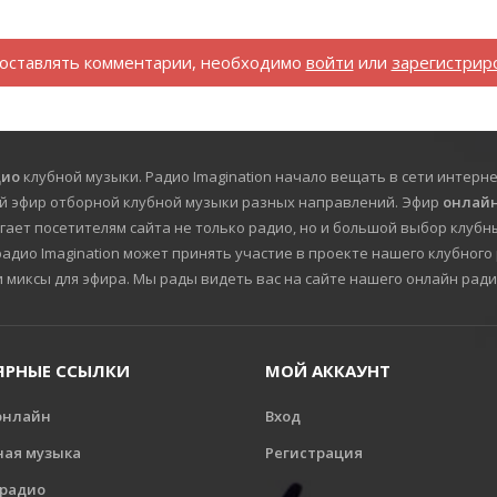
оставлять комментарии, необходимо
войти
или
зарегистрир
дио
клубной музыки. Радио Imagination начало вещать в сети интерне
й эфир отборной клубной музыки разных направлений. Эфир
онлайн
гает посетителям сайта не только радио, но и большой выбор клубны
дио Imagination может принять участие в проекте нашего клубного 
и миксы для эфира. Мы рады видеть вас на сайте нашего онлайн ради
ЯРНЫЕ ССЫЛКИ
МОЙ АККАУНТ
онлайн
Вход
ная музыка
Регистрация
 радио