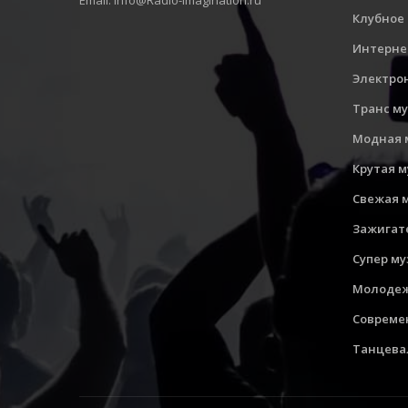
Email: Info@Radio-Imagination.ru
Клубное
Интерне
Электро
Транс м
Модная 
Крутая 
Свежая 
Зажигат
Супер м
Молодеж
Совреме
Танцева