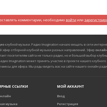
оставлять комментарии, необходимо
войти
или
зарегистрир
дио
клубной музыки. Радио Imagination начало вещать в сети интерне
й эфир отборной клубной музыки разных направлений. Эфир
онлайн
гает посетителям сайта не только радио, но и большой выбор клубны
дио Imagination может принять участие в проекте нашего клубного 
и миксы для эфира. Мы рады видеть вас на сайте нашего онлайн ради
ЯРНЫЕ ССЫЛКИ
МОЙ АККАУНТ
онлайн
Вход
ная музыка
Регистрация