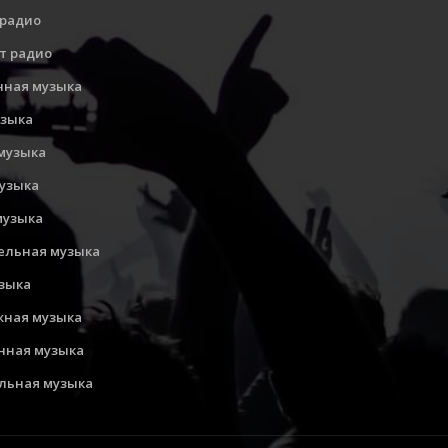
 радио
т радио
нная музыка
узыка
музыка
музыка
музыка
ельная музыка
узыка
ная музыка
нная музыка
льная музыка