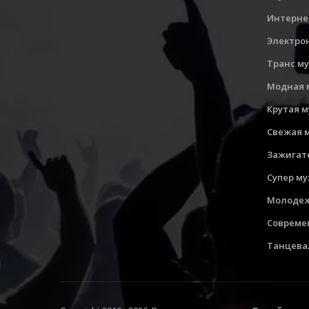
Интерне
Электро
Транс м
Модная 
Крутая 
Свежая 
Зажигат
Супер м
Молодеж
Совреме
Танцева