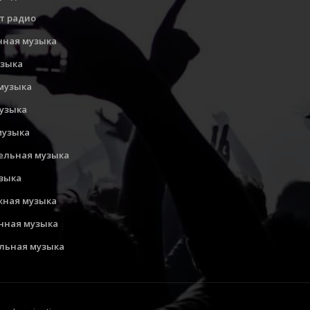
т радио
нная музыка
узыка
музыка
музыка
музыка
ельная музыка
узыка
ная музыка
нная музыка
льная музыка