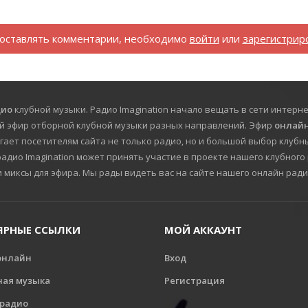
оставлять комментарии, необходимо
войти
или
зарегистрир
дио
клубной музыки. Радио Imagination начало вещать в сети интерне
й эфир отборной клубной музыки разных направлений. Эфир
онлайн
гает посетителям сайта не только радио, но и большой выбор клубны
дио Imagination может принять участие в проекте нашего клубного 
и миксы для эфира. Мы рады видеть вас на сайте нашего онлайн ради
ЯРНЫЕ ССЫЛКИ
МОЙ АККАУНТ
онлайн
Вход
ная музыка
Регистрация
 радио