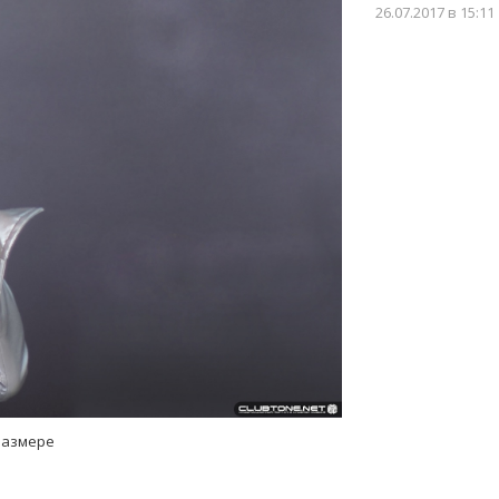
26.07.2017
в 15:11
размере