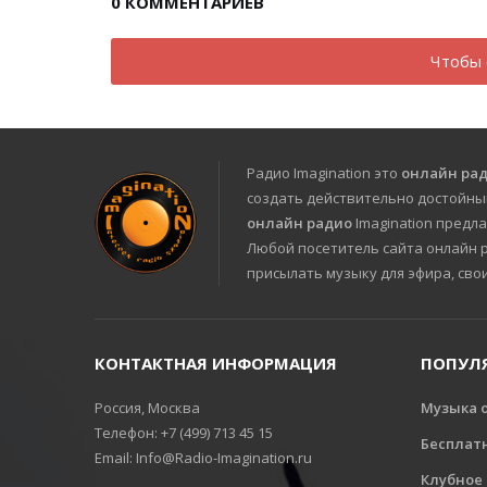
0
КОММЕНТАРИЕВ
Чтобы 
Радио Imagination это
онлайн ра
создать действительно достойны
онлайн радио
Imagination предла
Любой посетитель сайта онлайн ра
присылать музыку для эфира, сво
КОНТАКТНАЯ ИНФОРМАЦИЯ
ПОПУЛ
Россия, Москва
Музыка 
Телефон: +7 (499) 713 45 15
Бесплат
Email: Info@Radio-Imagination.ru
Клубное