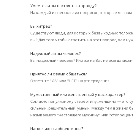
Умеете ли вы постоять за правду?
На каждый из нескольких вопросов, которые мы вам 
Вы хитрец?
Существуют люди, для которых безвыходных положени
вы? Для того чтобы ответить на этот вопрос, вам ну
Надежный ли вы человек?
Вы надежный человек? Или же на Вас не всегда можно
Приятно ли с вами общаться?
Ответьте "ДА" или "НЕТ" на утверждения.
Мужественный или женственный у вас характер?
Согласно популярному стереотипу, женщина — это с
сильный, решительный, умный. Между тем в жизни бы
называемого "настоящего мужчину" или "стопроцен
Насколько вы обьективны?