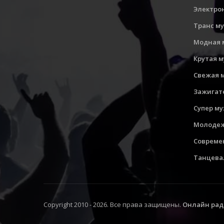
Электро
Транс м
Модная 
Крутая 
Свежая 
Зажигат
Супер м
Молодеж
Совреме
Танцева
Copyright 2010 - 2026. Все права защищены.
Онлайн рад