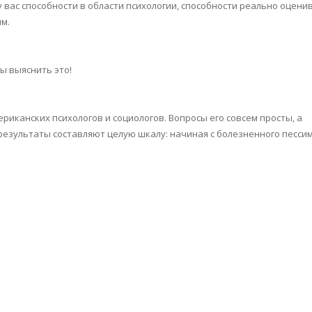
 у вас способности в области психологии, способности реально оцени
м.
ы выяснить это!
ериканских психологов и социологов. Вопросы его совсем просты, а
результаты составляют целую шкалу: начиная с болезненного песси