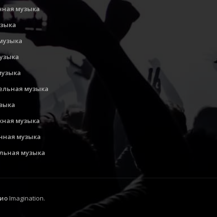
нная музыка
узыка
музыка
музыка
музыка
ельная музыка
узыка
ная музыка
нная музыка
льная музыка
ио
Imagination.