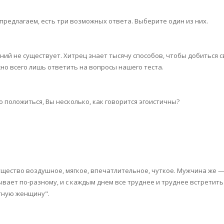
предлагаем, есть три возможных ответа. Выберите один из них.
й не существует. Хитрец знает тысячу способов, чтобы добиться св
жно всего лишь ответить на вопросы нашего теста.
 положиться, Вы несколько, как говорится эгоистичны?
ущество воздушное, мягкое, впечатлительное, чуткое. Мужчина же 
вает по-разному, и с каждым днем все труднее и труднее встретить
тную женщину".