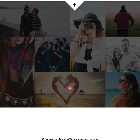
Алиса БезФамильная