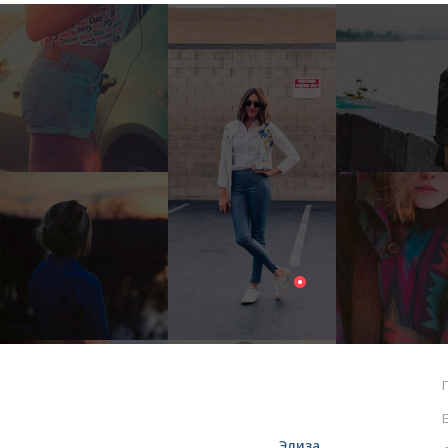
E
Элиза